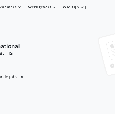
knemers
Werkgevers
Wie zijn wij
national
st
" is
nde jobs jou