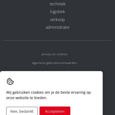
techniek
logistiek
verkoop
administratie
privacy en cookies
algemene gebruiksvoorwaarden
algemene voorwaarden
erkenningsnummers
melden van een incident
Wij gebruiken cookies om je de beste ervaring op
onze website te bieden.
code of conduct
aanvraag rechten ivm privacy
Nee, bedankt
Accepteren