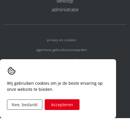
verkoop
administratie
privacy en cookies
algemene gebruiksvoorwaarden
algemene voorwaarden
erkenningsnummers
melden van een incident
Wij gebruiken cookies om je de beste ervaring op
onze website te bieden.
code of conduct
aanvraag rechten ivm privacy
Nee, bedankt
Accepteren