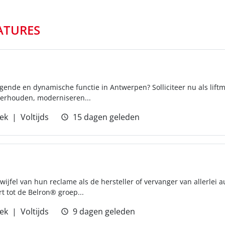
ATURES
gende en dynamische functie in Antwerpen? Solliciteer nu als liftm
derhouden, moderniseren...
ek
Voltijds
15 dagen geleden
ijfel van hun reclame als de hersteller of vervanger van allerlei a
 tot de Belron® groep...
ek
Voltijds
9 dagen geleden