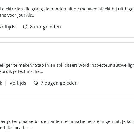
el elektricien die graag de handen uit de mouwen steekt bij uitdag
s voor jou! Als...
Voltijds
8 uur geleden
iliger te maken? Stap in en solliciteer! Word inspecteur autoveilig
bruik je technische...
k
Voltijds
7 dagen geleden
voer je ter plaatse bij de klanten technische herstellingen uit. Je ko
lijke locaties....