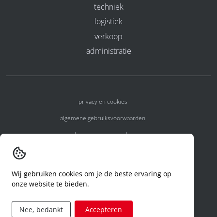
techniek
logistiek
verkoop
administratie
privacy en cookies
algemene gebruiksvoorwaarden
algemene voorwaarden
erkenningsnummers
melden van een incident
Wij gebruiken cookies om je de beste ervaring op
onze website te bieden.
code of conduct
aanvraag rechten ivm privacy
Nee, bedankt
Accepteren