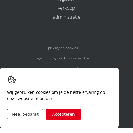
verkoop
administratie
privacy en cookies
algemene gebruiksvoorwaarden
algemene voorwaarden
erkenningsnummers
melden van een incident
Wij gebruiken cookies om je de beste ervaring op
onze website te bieden.
code of conduct
aanvraag rechten ivm privacy
Nee, bedankt
Accepteren