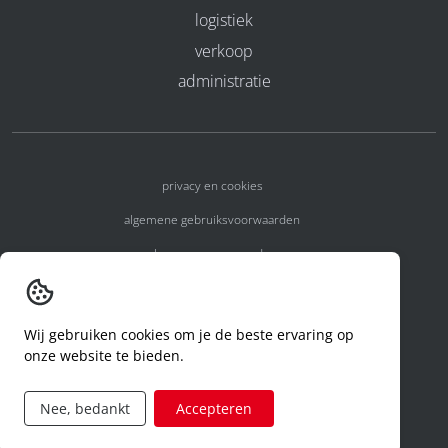
logistiek
verkoop
administratie
privacy en cookies
algemene gebruiksvoorwaarden
algemene voorwaarden
erkenningsnummers
melden van een incident
Wij gebruiken cookies om je de beste ervaring op
onze website te bieden.
code of conduct
aanvraag rechten ivm privacy
Nee, bedankt
Accepteren