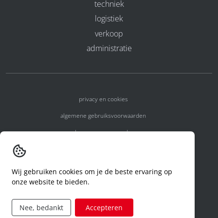
techniek
logistiek
verkoop
administratie
privacy en cookies
algemene gebruiksvoorwaarden
algemene voorwaarden
erkenningsnummers
melden van een incident
Wij gebruiken cookies om je de beste ervaring op
onze website te bieden.
code of conduct
aanvraag rechten ivm privacy
Nee, bedankt
Accepteren