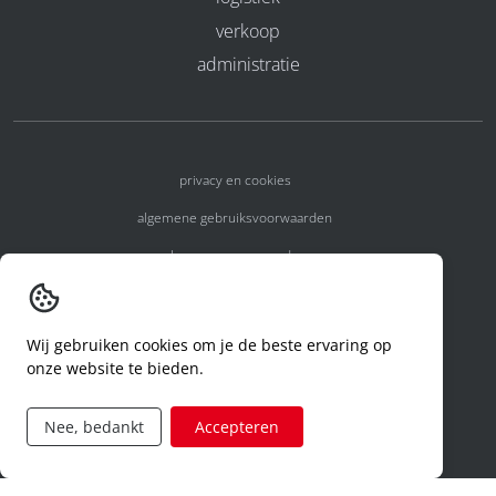
verkoop
administratie
privacy en cookies
algemene gebruiksvoorwaarden
algemene voorwaarden
erkenningsnummers
melden van een incident
Wij gebruiken cookies om je de beste ervaring op
onze website te bieden.
code of conduct
aanvraag rechten ivm privacy
Nee, bedankt
Accepteren