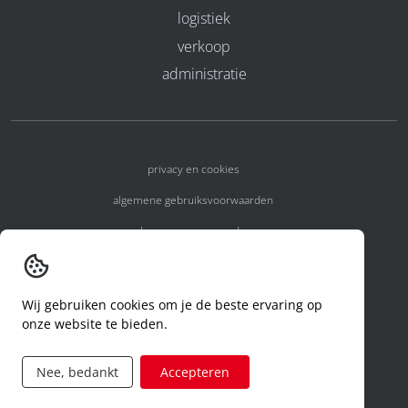
logistiek
verkoop
administratie
privacy en cookies
algemene gebruiksvoorwaarden
algemene voorwaarden
erkenningsnummers
melden van een incident
Wij gebruiken cookies om je de beste ervaring op
onze website te bieden.
code of conduct
aanvraag rechten ivm privacy
Nee, bedankt
Accepteren