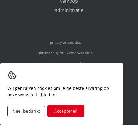
verkoop
administratie
privacy en cookies
algemene gebruiksvoorwaarden
algemene voorwaarden
erkenningsnummers
melden van een incident
Wij gebruiken cookies om je de beste ervaring op
onze website te bieden.
code of conduct
aanvraag rechten ivm privacy
Nee, bedankt
Accepteren