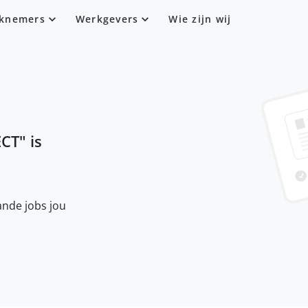
knemers
Werkgevers
Wie zijn wij
ECT
" is
nde jobs jou