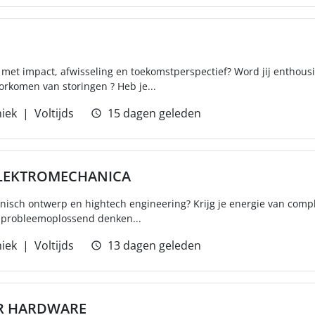
er met impact, afwisseling en toekomstperspectief? Word jij enthous
rkomen van storingen ? Heb je...
iek
Voltijds
15 dagen geleden
ELEKTROMECHANICA
anisch ontwerp en hightech engineering? Krijg je energie van comp
n probleemoplossend denken...
iek
Voltijds
13 dagen geleden
R HARDWARE