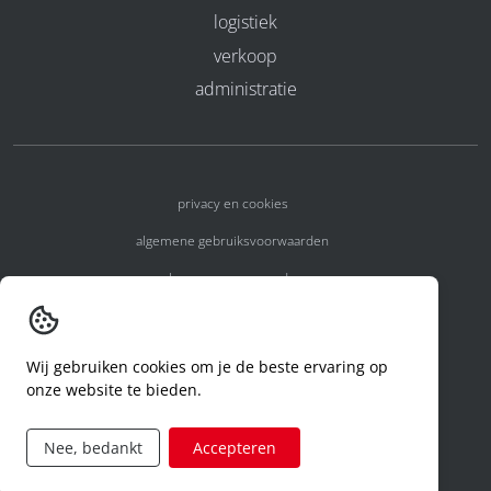
logistiek
verkoop
administratie
privacy en cookies
algemene gebruiksvoorwaarden
algemene voorwaarden
erkenningsnummers
melden van een incident
Wij gebruiken cookies om je de beste ervaring op
onze website te bieden.
code of conduct
aanvraag rechten ivm privacy
Nee, bedankt
Accepteren