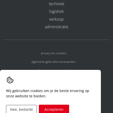
techniek
logistiek
verkoop
administratie
privacy en cookies
algemene gebruiksvoorwaarden
algemene voorwaarden
erkenningsnummers
melden van een incident
Wij gebruiken cookies om je de beste ervaring op
onze website te bieden.
code of conduct
aanvraag rechten ivm privacy
Nee, bedankt
Accepteren