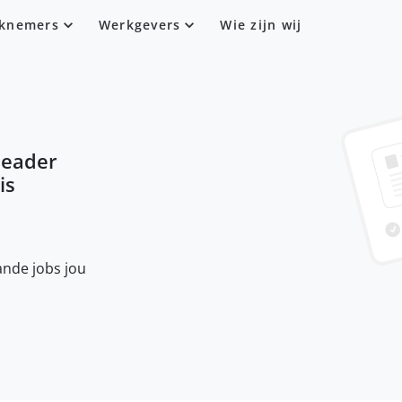
knemers
Werkgevers
Wie zijn wij
eader
 is
nde jobs jou