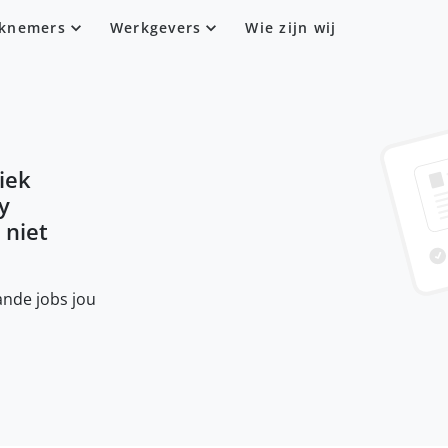
knemers
Werkgevers
Wie zijn wij
iek
y
 niet
nde jobs jou