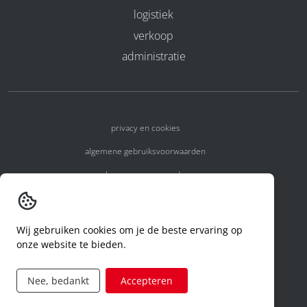
logistiek
verkoop
administratie
privacy en cookies
algemene gebruiksvoorwaarden
algemene voorwaarden
erkenningsnummers
melden van een incident
Wij gebruiken cookies om je de beste ervaring op
onze website te bieden.
code of conduct
aanvraag rechten ivm privacy
Nee, bedankt
Accepteren