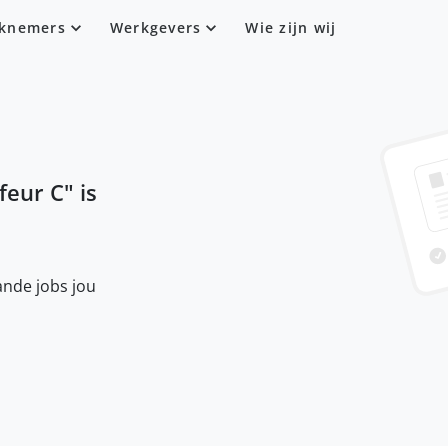
knemers
Werkgevers
Wie zijn wij
feur C
" is
nde jobs jou