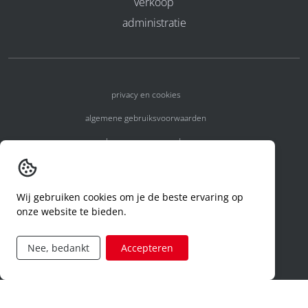
verkoop
administratie
privacy en cookies
algemene gebruiksvoorwaarden
algemene voorwaarden
erkenningsnummers
melden van een incident
Wij gebruiken cookies om je de beste ervaring op
onze website te bieden.
code of conduct
aanvraag rechten ivm privacy
Nee, bedankt
Accepteren