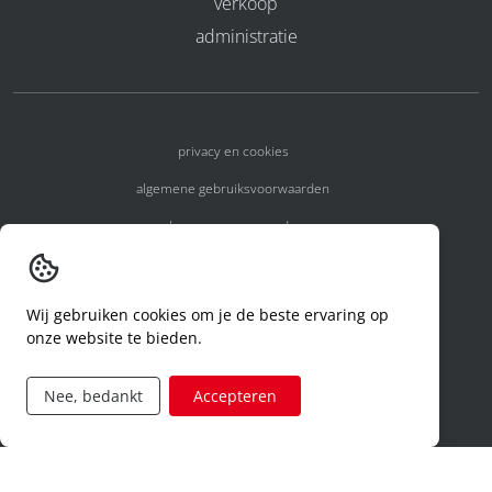
verkoop
administratie
privacy en cookies
algemene gebruiksvoorwaarden
algemene voorwaarden
erkenningsnummers
melden van een incident
Wij gebruiken cookies om je de beste ervaring op
onze website te bieden.
code of conduct
aanvraag rechten ivm privacy
Nee, bedankt
Accepteren