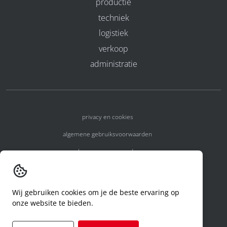
productie
techniek
logistiek
verkoop
administratie
privacy en cookies
algemene gebruiksvoorwaarden
algemene voorwaarden
erkenningsnummers
melden van een incident
Wij gebruiken cookies om je de beste ervaring op
onze website te bieden.
code of conduct
aanvraag rechten ivm privacy