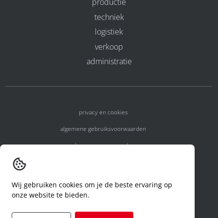
productie
techniek
logistiek
verkoop
administratie
privacy en cookies
algemene gebruiksvoorwaarden
algemene voorwaarden
erkenningsnummers
melden van een incident
Wij gebruiken cookies om je de beste ervaring op
onze website te bieden.
code of conduct
aanvraag rechten ivm privacy