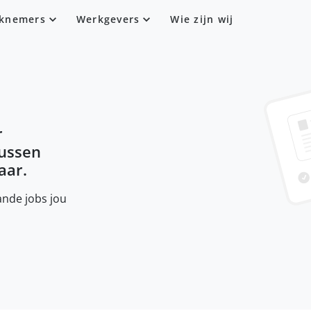
knemers
Werkgevers
Wie zijn wij
r
tussen
aar.
nde jobs jou