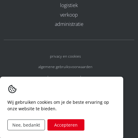
logistiek
verkoop
administratie
privacy en cookies
algemene gebruiksvoorwaarden
algemene voorwaarden
erkenningsnummers
melden van een incident
Wij gebruiken cookies om je de beste ervaring op
onze website te bieden.
code of conduct
aanvraag rechten ivm privacy
Nee, bedankt
Accepteren