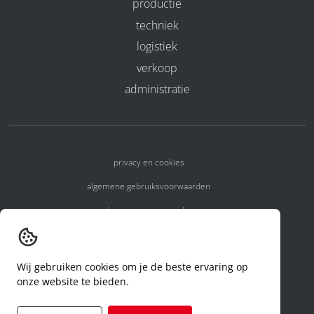
productie
techniek
logistiek
verkoop
administratie
privacy en cookies
algemene gebruiksvoorwaarden
algemene voorwaarden
erkenningsnummers
melden van een incident
Wij gebruiken cookies om je de beste ervaring op
onze website te bieden.
code of conduct
aanvraag rechten ivm privacy