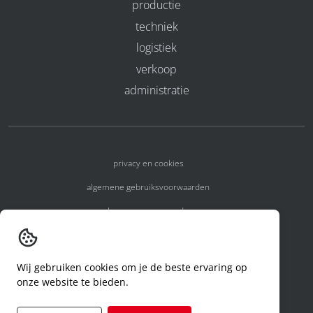
productie
techniek
logistiek
verkoop
administratie
privacy en cookies
algemene gebruiksvoorwaarden
algemene voorwaarden
erkenningsnummers
melden van een incident
Wij gebruiken cookies om je de beste ervaring op
onze website te bieden.
code of conduct
aanvraag rechten ivm privacy