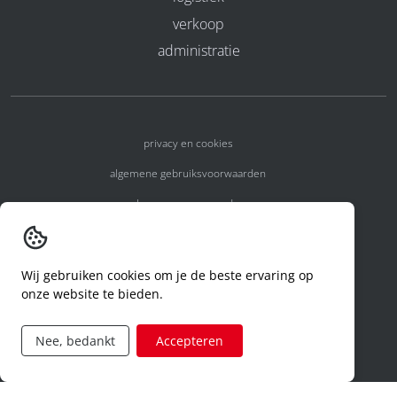
verkoop
administratie
privacy en cookies
algemene gebruiksvoorwaarden
algemene voorwaarden
erkenningsnummers
melden van een incident
Wij gebruiken cookies om je de beste ervaring op
onze website te bieden.
code of conduct
aanvraag rechten ivm privacy
Nee, bedankt
Accepteren