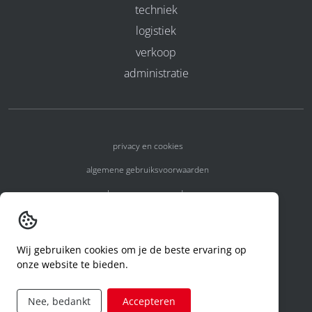
techniek
logistiek
verkoop
administratie
privacy en cookies
algemene gebruiksvoorwaarden
algemene voorwaarden
erkenningsnummers
melden van een incident
Wij gebruiken cookies om je de beste ervaring op
onze website te bieden.
code of conduct
aanvraag rechten ivm privacy
Nee, bedankt
Accepteren