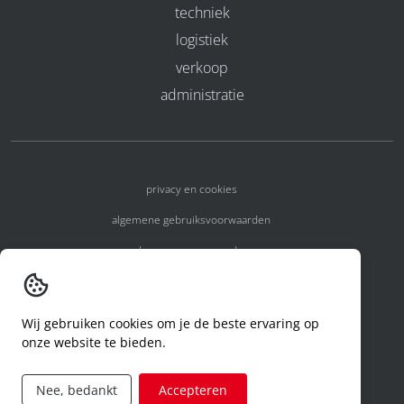
techniek
logistiek
verkoop
administratie
privacy en cookies
algemene gebruiksvoorwaarden
algemene voorwaarden
erkenningsnummers
melden van een incident
Wij gebruiken cookies om je de beste ervaring op
onze website te bieden.
code of conduct
aanvraag rechten ivm privacy
Nee, bedankt
Accepteren