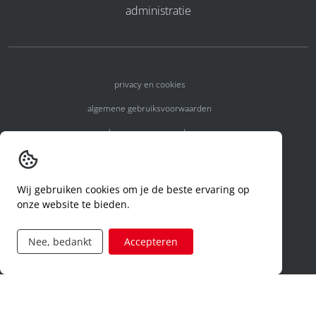
administratie
privacy en cookies
algemene gebruiksvoorwaarden
algemene voorwaarden
erkenningsnummers
melden van een incident
Wij gebruiken cookies om je de beste ervaring op
onze website te bieden.
code of conduct
aanvraag rechten ivm privacy
Nee, bedankt
Accepteren