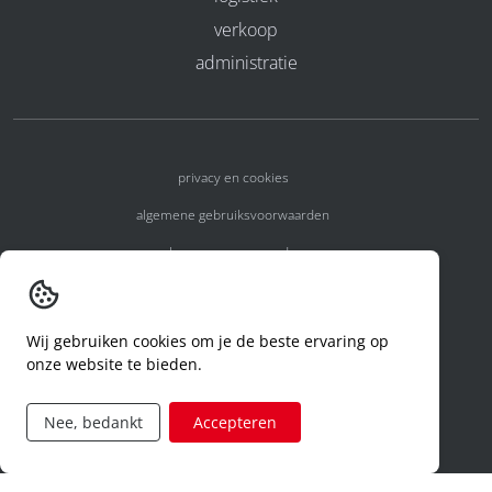
verkoop
administratie
privacy en cookies
algemene gebruiksvoorwaarden
algemene voorwaarden
erkenningsnummers
melden van een incident
Wij gebruiken cookies om je de beste ervaring op
onze website te bieden.
code of conduct
aanvraag rechten ivm privacy
Nee, bedankt
Accepteren