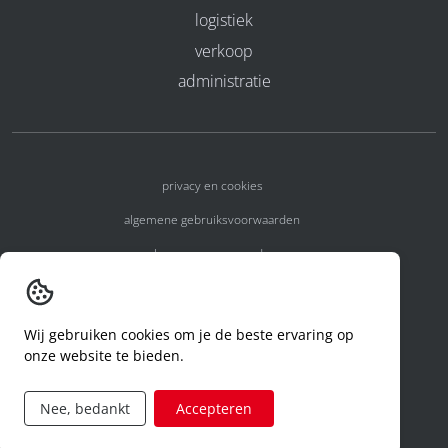
logistiek
verkoop
administratie
privacy en cookies
algemene gebruiksvoorwaarden
algemene voorwaarden
erkenningsnummers
melden van een incident
Wij gebruiken cookies om je de beste ervaring op
onze website te bieden.
code of conduct
aanvraag rechten ivm privacy
Nee, bedankt
Accepteren