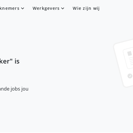
knemers
Werkgevers
Wie zijn wij
ker
" is
nde jobs jou