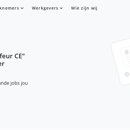
knemers
Werkgevers
Wie zijn wij
feur CE
"
er
nde jobs jou