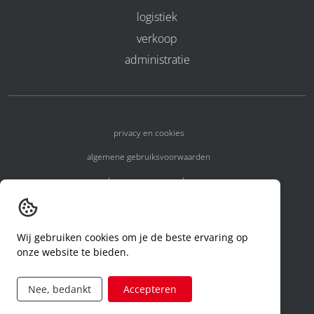
logistiek
verkoop
administratie
privacy en cookies
algemene gebruiksvoorwaarden
algemene voorwaarden
erkenningsnummers
melden van een incident
Wij gebruiken cookies om je de beste ervaring op
onze website te bieden.
code of conduct
aanvraag rechten ivm privacy
Nee, bedankt
Accepteren