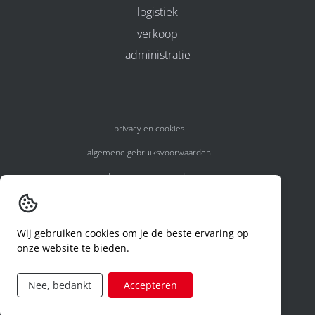
logistiek
verkoop
administratie
privacy en cookies
algemene gebruiksvoorwaarden
algemene voorwaarden
erkenningsnummers
melden van een incident
Wij gebruiken cookies om je de beste ervaring op
onze website te bieden.
code of conduct
aanvraag rechten ivm privacy
Nee, bedankt
Accepteren