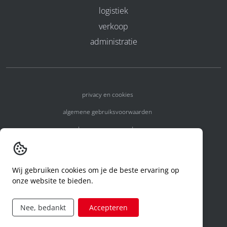
logistiek
verkoop
administratie
privacy en cookies
algemene gebruiksvoorwaarden
algemene voorwaarden
erkenningsnummers
melden van een incident
Wij gebruiken cookies om je de beste ervaring op
onze website te bieden.
code of conduct
aanvraag rechten ivm privacy
Nee, bedankt
Accepteren