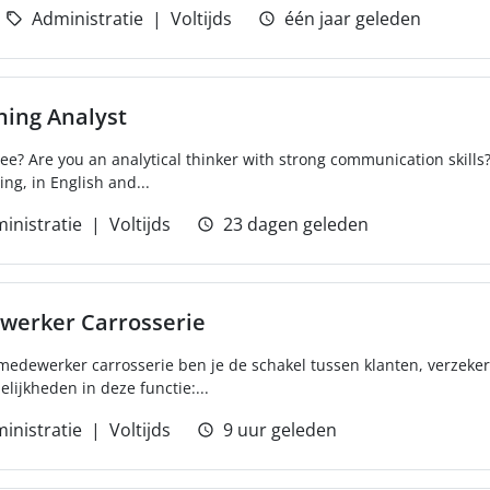
Administratie
Voltijds
één jaar geleden
nning Analyst
ee? Are you an analytical thinker with strong communication skills
ing, in English and...
inistratie
Voltijds
23 dagen geleden
werker Carrosserie
f medewerker carrosserie ben je de schakel tussen klanten, verzek
lijkheden in deze functie:...
inistratie
Voltijds
9 uur geleden