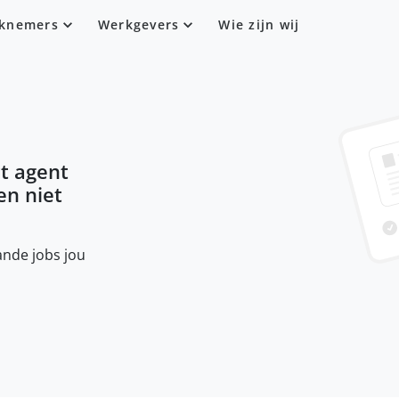
knemers
Werkgevers
Wie zijn wij
t agent
sen niet
nde jobs jou