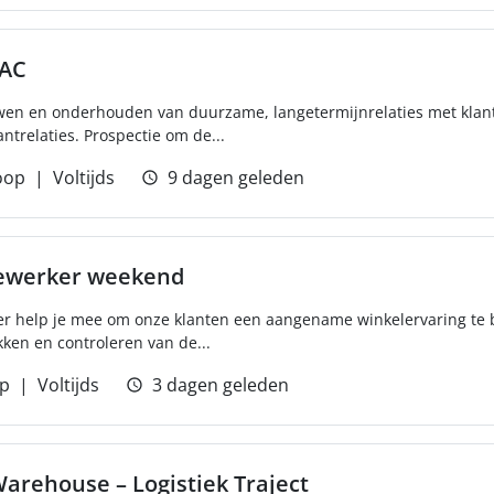
VAC
uwen en onderhouden van duurzame, langetermijnrelaties met klante
trelaties. Prospectie om de...
oop
Voltijds
9 dagen geleden
dewerker weekend
er help je mee om onze klanten een aangename winkelervaring te 
kken en controleren van de...
p
Voltijds
3 dagen geleden
arehouse – Logistiek Traject