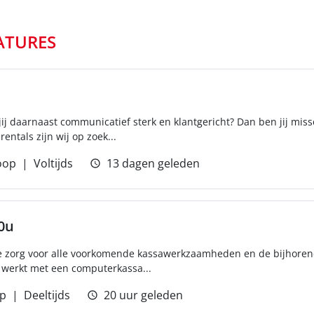
ATURES
jij daarnaast communicatief sterk en klantgericht? Dan ben jij mis
entals zijn wij op zoek...
oop
Voltijds
13 dagen geleden
0u
e zorg voor alle voorkomende kassawerkzaamheden en de bijhoren
e werkt met een computerkassa...
p
Deeltijds
20 uur geleden