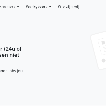
knemers
Werkgevers
Wie zijn wij
 (24u of
ssen niet
nde jobs jou