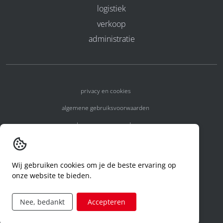
logistiek
verkoop
administratie
privacy en cookies
algemene gebruiksvoorwaarden
algemene voorwaarden
erkenningsnummers
melden van een incident
Wij gebruiken cookies om je de beste ervaring op
onze website te bieden.
code of conduct
aanvraag rechten ivm privacy
Nee, bedankt
Accepteren