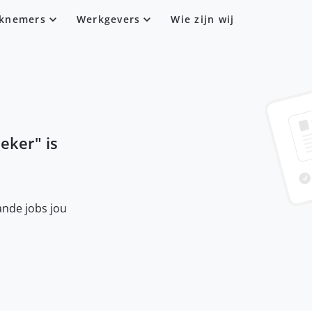
knemers
Werkgevers
Wie zijn wij
eker
" is
nde jobs jou