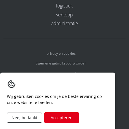
logistiek
verkoop
administratie
privacy en cookies
algemene gebruiksvoorwaarden
algemene voorwaarden
erkenningsnummers
melden van een incident
Wij gebruiken cookies om je de beste ervaring op
onze website te bieden.
code of conduct
aanvraag rechten ivm privacy
Nee, bedankt
Accepteren