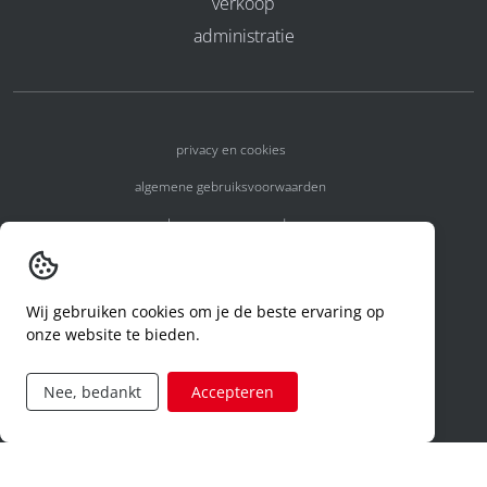
verkoop
administratie
privacy en cookies
algemene gebruiksvoorwaarden
algemene voorwaarden
erkenningsnummers
melden van een incident
Wij gebruiken cookies om je de beste ervaring op
onze website te bieden.
code of conduct
aanvraag rechten ivm privacy
Nee, bedankt
Accepteren