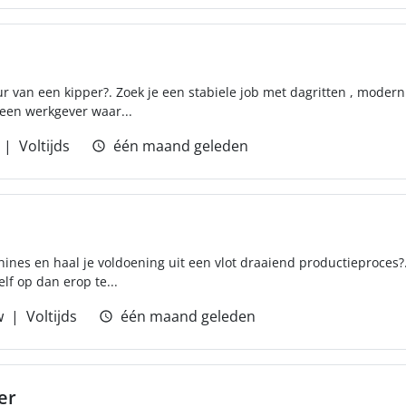
tuur van een kipper?. Zoek je een stabiele job met dagritten , moder
 een werkgever waar...
Voltijds
één maand geleden
ines en haal je voldoening uit een vlot draaiend productieproces?
elf op dan erop te...
w
Voltijds
één maand geleden
er