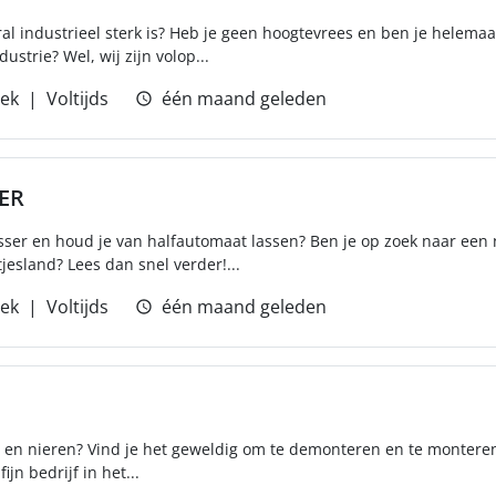
oral industrieel sterk is? Heb je geen hoogtevrees en ben je helema
strie? Wel, wij zijn volop...
iek
Voltijds
één maand geleden
ER
sser en houd je van halfautomaat lassen? Ben je op zoek naar een
jesland? Lees dan snel verder!...
iek
Voltijds
één maand geleden
t en nieren? Vind je het geweldig om te demonteren en te montere
jn bedrijf in het...