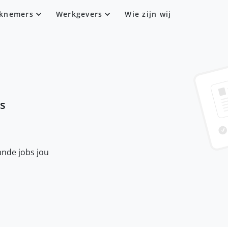
knemers
Werkgevers
Wie zijn wij
is
nde jobs jou