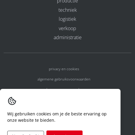
productie
techniek
logistiek
verkoop
administratie
privacy en cookies
algemene gebruiksvoorwaarden
algemene voorwaarden
erkenningsnummers
melden van een incident
Wij gebruiken cookies om je de beste ervaring op
onze website te bieden.
code of conduct
aanvraag rechten ivm privacy