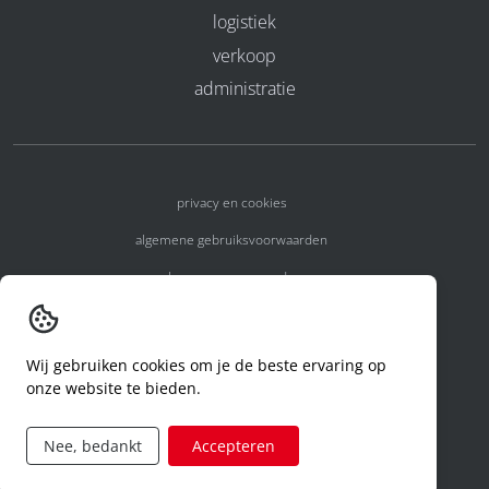
logistiek
verkoop
administratie
privacy en cookies
algemene gebruiksvoorwaarden
algemene voorwaarden
erkenningsnummers
melden van een incident
Wij gebruiken cookies om je de beste ervaring op
onze website te bieden.
code of conduct
aanvraag rechten ivm privacy
Nee, bedankt
Accepteren