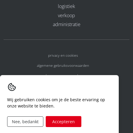
logistiek
verkoop
administratie
privacy en cookies
algemene gebruiksvoorwaarden
algemene voorwaarden
erkenningsnummers
melden van een incident
Wij gebruiken cookies om je de beste ervaring op
onze website te bieden.
code of conduct
aanvraag rechten ivm privacy
Nee, bedankt
Accepteren