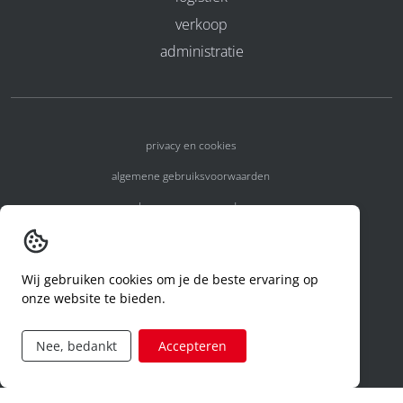
verkoop
administratie
privacy en cookies
algemene gebruiksvoorwaarden
algemene voorwaarden
erkenningsnummers
melden van een incident
Wij gebruiken cookies om je de beste ervaring op
onze website te bieden.
code of conduct
aanvraag rechten ivm privacy
Nee, bedankt
Accepteren