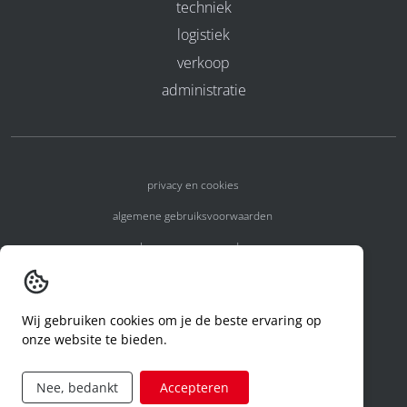
techniek
logistiek
verkoop
administratie
privacy en cookies
algemene gebruiksvoorwaarden
algemene voorwaarden
erkenningsnummers
melden van een incident
Wij gebruiken cookies om je de beste ervaring op
onze website te bieden.
code of conduct
aanvraag rechten ivm privacy
Nee, bedankt
Accepteren